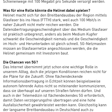
Schienenwege mit 100 Megabit pro Sekunde versorgt werden.
Was für eine Rolle könnte die Helinet dabei spielen?
Helinet macht sich für den Breitbandausbau der Region mittels
Glasfaser bis ins Haus (FTTH) stark, weil auch 100 Mbit/s in
naher Zukunft nicht mehr reichen werden. Die
Datenübertragungsgeschwindigkeit über das Medium Glasfaser
ist praktisch unbegrenzt; anders als beim Medium Kupfer
schwankt die Geschwindigkeit niemals und die Geschwindigkeit
im Hoch- und Herunterladen ist gleich schnell. 5G-Netzmasten
müssen an Glasfasernetze angeschlossen werden, die die
Helinet gemeinsam mit Investoren baut.
Die Chancen von 5G?
Das Internet übernimmt jetzt schon eine wichtige Rolle in
unserem Alltag, doch die jetzigen Konditionen reichen nicht für
die Pläne für die Zukunft. Ohne flächendeckende
Informationsübertragung in Echtzeit können beispielsweise
autonom fahrende Autos nicht so miteinander kommunizieren,
dass sie überhaupt auf unseren Straßen fahren dürfen. Und
auch in der Telemedizin ist flächendeckendes 5G erforderlich,
damit Daten verzögerungsfrei übertragen und eine hohe
Ausfallsicherheit gewährleistet werden kann. Gleichzeitig kann
der langsame Breitbandausbau in Deutschland auch zu