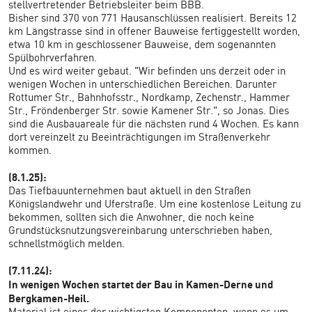
stellvertretender Betriebsleiter beim BBB.
Bisher sind 370 von 771 Hausanschlüssen realisiert. Bereits 12
km Längstrasse sind in offener Bauweise fertiggestellt worden,
etwa 10 km in geschlossener Bauweise, dem sogenannten
Spülbohrverfahren.
Und es wird weiter gebaut. "Wir befinden uns derzeit oder in
wenigen Wochen in unterschiedlichen Bereichen. Darunter
Rottumer Str., Bahnhofsstr., Nordkamp, Zechenstr., Hammer
Str., Fröndenberger Str. sowie Kamener Str.", so Jonas. Dies
sind die Ausbauareale für die nächsten rund 4 Wochen. Es kann
dort vereinzelt zu Beeinträchtigungen im Straßenverkehr
kommen.
(8.1.25):
Das Tiefbauunternehmen baut aktuell in den Straßen
Königslandwehr und Uferstraße. Um eine kostenlose Leitung zu
bekommen, sollten sich die Anwohner, die noch keine
Grundstücksnutzungsvereinbarung unterschrieben haben,
schnellstmöglich melden.
(7.11.24):
In wenigen Wochen startet der Bau in Kamen-Derne und
Bergkamen-Heil.