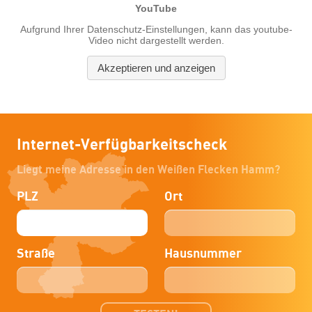
Internet-Verfügbarkeitscheck
Liegt meine Adresse in den Weißen Flecken Hamm?
PLZ
Ort
Straße
Hausnummer