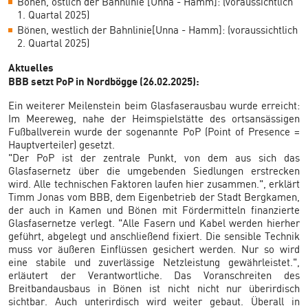
Bönen, östlich der Bahnlinie [Unna - Hamm]: (voraussichtlich
1. Quartal 2025)
Bönen, westlich der Bahnlinie[Unna - Hamm]: (voraussichtlich
2. Quartal 2025)
Aktuelles
BBB setzt PoP in Nordbögge (26.02.2025):
Ein weiterer Meilenstein beim Glasfaserausbau wurde erreicht:
Im Meereweg, nahe der Heimspielstätte des ortsansässigen
Fußballverein wurde der sogenannte PoP (Point of Presence =
Hauptverteiler) gesetzt.
"Der PoP ist der zentrale Punkt, von dem aus sich das
Glasfasernetz über die umgebenden Siedlungen erstrecken
wird. Alle technischen Faktoren laufen hier zusammen.", erklärt
Timm Jonas vom BBB, dem Eigenbetrieb der Stadt Bergkamen,
der auch in Kamen und Bönen mit Fördermitteln finanzierte
Glasfasernetze verlegt. "Alle Fasern und Kabel werden hierher
geführt, abgelegt und anschließend fixiert. Die sensible Technik
muss vor äußeren Einflüssen gesichert werden. Nur so wird
eine stabile und zuverlässige Netzleistung gewährleistet.",
erläutert der Verantwortliche. Das Voranschreiten des
Breitbandausbaus in Bönen ist nicht nicht nur überirdisch
sichtbar. Auch unterirdisch wird weiter gebaut. Überall in