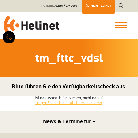
HOTLINE:
02381 / 874 2000
MEIN HELINET
tm_fttc_vdsl
Bitte führen Sie den Verfügbarkeitscheck aus.
Ist das, wonach Sie suchen, nicht dabei?
Tragen Sie sich hier als Interessent ein
.
News & Termine für -