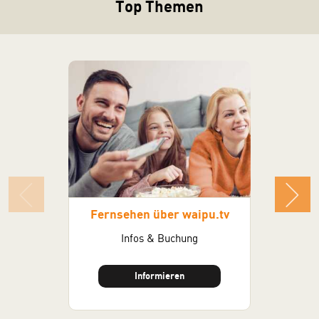
Top Themen
Fernsehen über waipu.tv
Infos & Buchung
Vor Ort Be
Informieren