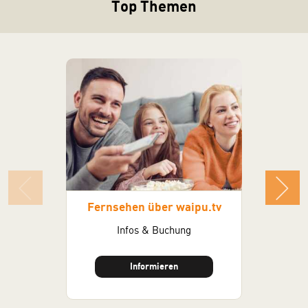
Top Themen
Fernsehen über waipu.tv
Infos & Buchung
Vor Ort Be
Informieren