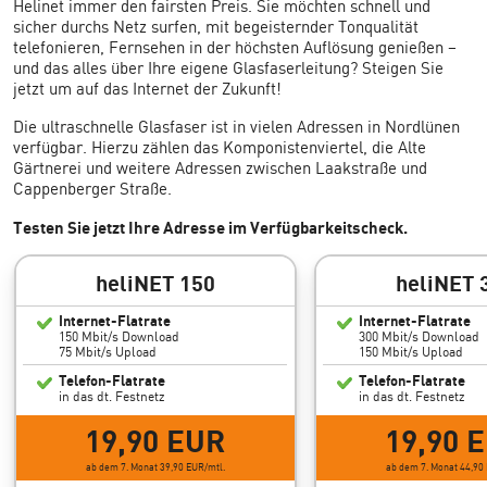
Helinet immer den fairsten Preis. Sie möchten schnell und
sicher durchs Netz surfen, mit begeisternder Tonqualität
telefonieren, Fernsehen in der höchsten Auflösung genießen –
und das alles über Ihre eigene Glasfaserleitung? Steigen Sie
jetzt um auf das Internet der Zukunft!
Die ultraschnelle Glasfaser ist in vielen Adressen in Nordlünen
verfügbar. Hierzu zählen das Komponistenviertel, die Alte
Gärtnerei und weitere Adressen zwischen Laakstraße und
Cappenberger Straße.
Testen Sie jetzt Ihre Adresse im Verfügbarkeitscheck.
heliNET 150
heliNET 
Internet-Flatrate
Internet-Flatrate
150 Mbit/s Download
300 Mbit/s Download
75 Mbit/s Upload
150 Mbit/s Upload
Telefon-Flatrate
Telefon-Flatrate
in das dt. Festnetz
in das dt. Festnetz
19,90 EUR
19,90 
ab dem 7. Monat 39,90 EUR/mtl.
ab dem 7. Monat 44,90