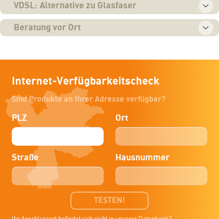
VDSL: Alternative zu Glasfaser
Beratung vor Ort
Internet-Verfügbarkeitscheck
Sind Produkte an Ihrer Adresse verfügbar?
PLZ
Ort
Straße
Hausnummer
TESTEN!