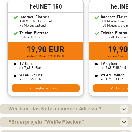
heliNET 150
heliNET
Internet-Flatrate
Internet-Flatrate
150 Mbit/s Download
300 Mbit/s Downloa
75 Mbit/s Upload
150 Mbit/s Upload
Telefon-Flatrate
Telefon-Flatrate
in das dt. Festnetz
in das dt. Festnetz
19,90 EUR
19,90
ab dem 7. Monat 39,90 EUR/mtl.
ab dem 7. Monat 44,
TV-Option
TV-Option
ab 7,49 EUR/mtl.
ab 7,49 EUR/mtl.
WLAN-Router
WLAN-Router
ab 119,95 EUR
ab 119,95 EUR
Verfügbarkeit testen
Verfügbarkeit
Wer baut das Netz an meiner Adresse?
Förderprojekt "Weiße Flecken"