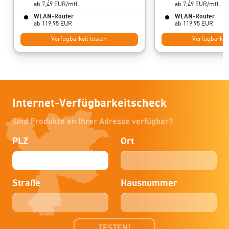
ab 7,49 EUR/mtl.
ab 7,49 EUR/mtl.
WLAN-Router
WLAN-Router
ab 119,95 EUR
ab 119,95 EUR
Verfügbarkeit testen
Verfügbarkeit
Internet-Verfügbarkeitscheck
Sind Produkte an Ihrer Adresse verfügbar?
PLZ
Ort
Straße
Hausnummer
TESTEN!