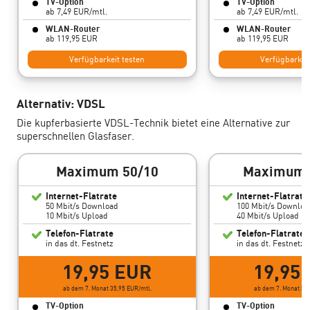
TV-Option
TV-Option
ab 7,49 EUR/mtl.
ab 7,49 EUR/mtl.
WLAN-Router
WLAN-Router
ab 119,95 EUR
ab 119,95 EUR
Verfügbarkeit testen
Verfügbarkeit
Alternativ: VDSL
Die kupferbasierte VDSL-Technik bietet eine Alternative zur
superschnellen Glasfaser.
Maximum 50/10
Maximum 
Internet-Flatrate
Internet-Flatrate
50 Mbit/s Download
100 Mbit/s Downloa
10 Mbit/s Upload
40 Mbit/s Upload
Telefon-Flatrate
Telefon-Flatrate
in das dt. Festnetz
in das dt. Festnetz
19,95 EUR
19,95
ab dem 7. Monat 35,95 EUR/mtl.
ab dem 7. Monat 39,
TV-Option
TV-Option