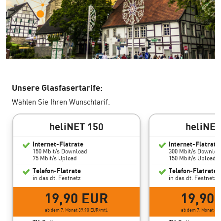
Unsere Glasfasertarife:
Wählen Sie Ihren Wunschtarif.
heliNET 150
heliNET
Internet-Flatrate
Internet-Flatrate
150 Mbit/s Download
300 Mbit/s Downloa
75 Mbit/s Upload
150 Mbit/s Upload
Telefon-Flatrate
Telefon-Flatrate
in das dt. Festnetz
in das dt. Festnetz
19,90 EUR
19,90
ab dem 7. Monat 39,90 EUR/mtl.
ab dem 7. Monat 44,